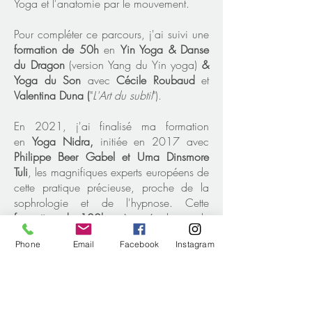
Yoga et l'anatomie par le mouvement.
Pour compléter ce parcours, j'ai suivi une
formation de 50h
en
Yin Yoga & Danse
du Dragon
(version Yang du Yin yoga)
&
Yoga du Son
avec
Cécile Roubaud
et
Valentina Duna (
"
L'Art du subtil
").
En 2021, j'ai finalisé ma formation
en
Yoga Nidra,
initiée en 2017 avec
Philippe Beer Gabel et Uma Dinsmore
Tuli
, les magnifiques experts européens de
cette pratique précieuse, proche de la
sophrologie et de l'hypnose. Cette
formation de 100h
intègre également le
Yin Yoga et le Yoga du son & de la voix.
Phone
Email
Facebook
Instagram
En 2025, c'est un parcours passionnant
de 20h que j'ai suivi autour du lien entre
: Fascias - Posture -
Psychosomatique