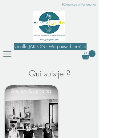
Références et Partenaires
Gaëlle JARTON - Ma pause bien-être
Qui suis-je ?
Ateliers & Retraites