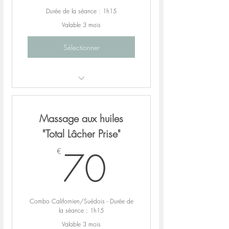
Durée de la séance : 1h15
Valable 3 mois
Sélectionner
YOGA : Idéal pour les débutants
ou progresser rapidement
Massage aux huiles
Au choix :Yin, Vinyasa, Danse du
dragon, Yoga Nidra au choix
"Total Lâcher Prise"
Tarif de 1 à 2 pers.
70€
70
€
Aucun échange ni remboursement
possible
Autres tarifs et durée sur demande
Combo Californien/Suédois - Durée de
la séance : 1h15
Valable 3 mois