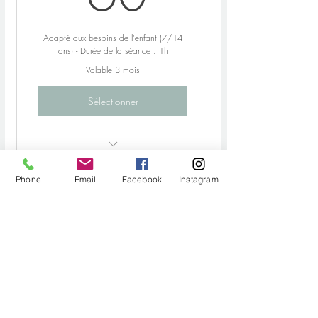
Adapté aux besoins de l'enfant (7/14
ans) - Durée de la séance : 1h
Valable 3 mois
Sélectionner
Massage modelant du corps pour
Phone
Email
Facebook
Instagram
relaxer et apaiser
Pack 3 séances de 1h15
195€
195
€
PROGRAMME SPECIAL
D'ACCOMPAGNEMENT INDIVIDUEL