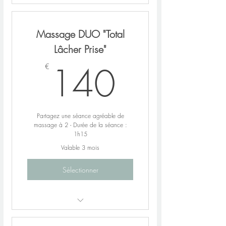
Au choix :
*Access Bars / Réflexologie
Massage DUO "Total
énergétique faciale et crânienne
Lâcher Prise"
*Réflexologie plantaire
140€
*Combo Réflexologie crânienne et
140
€
plantaire
Partagez une séance agréable de
massage à 2 - Durée de la séance :
1h15
Valable 3 mois
Sélectionner
Massage modelant alliant douceur,