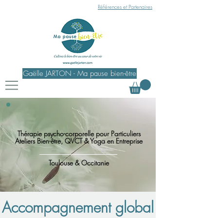
Références et Partenaires
Gaëlle JARTON - Ma pause bien-être
Thérapie psycho-corporelle pour Particuliers
Ateliers Bien-être, QVCT & Yoga en Entreprise
Toulouse & Occitanie
Accompagnement global