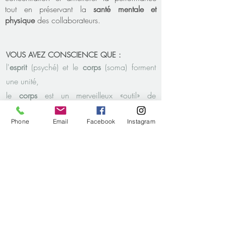
tout en préservant la
santé mentale et
physique
des collaborateurs.
VOUS AVEZ CONSCIENCE QUE :
l'
esprit
(psyché) et le
corps
(soma) forment
une unité,
le
corps
est un merveilleux «outil» de
transformation.
Phone
Email
Facebook
Instagram
Mon accompagnement auprès des
particuliers tout comme en entreprise repose
sur les fondements de l'
approche psycho-
corporelle
et émotionnelle appréhendant
l'être humain à la fois dans sa dimension
corporelle
,
psychologique
,
énergétique
et
évidemment
émotionnelle
, tout en prenant en