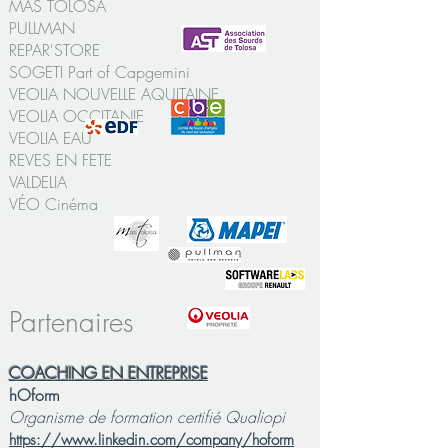
MAS TOLOSA
PULLMAN
REPAR'STORE
SOGETI Part of Capgemini
VEOLIA NOUVELLE AQUITAINE
VEOLIA OCCITANIE
VEOLIA EAU
REVES EN FETE
VALDELIA
VÉO Cinéma
Partenaires​​
COACHING EN ENTREPRISE
hOform
Organisme de formation certifié Qualiopi
https://www.linkedin.com/company/hoform