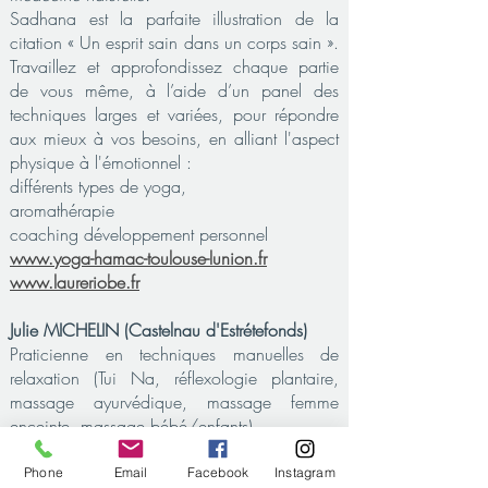
Sadhana est la parfaite illustration de la
citation « Un esprit sain dans un corps sain ».
Travaillez et approfondissez chaque partie
de vous même, à l’aide d’un panel des
techniques larges et variées, pour répondre
aux mieux à vos besoins, en alliant l'aspect
physique à l'émotionnel :
différents types de yoga,
aromathérapie
coaching développement personnel
www.yoga-hamac-toulouse-lunion.fr
www.laureriobe.fr
Julie MICHELIN (Castelnau d'Estrétefonds)
Praticienne en techniques manuelles de
relaxation (Tui Na, réflexologie plantaire,
massage ayurvédique, massage femme
enceinte, massage bébé/enfants).
Consultation Médecine Traditionnelle
Chinoise : stress, insomnie, pathologies
Phone
Email
Facebook
Instagram