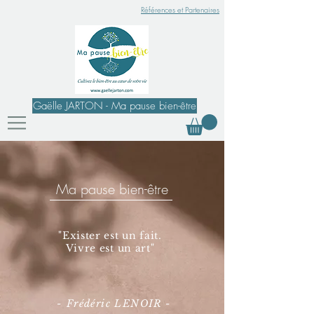
Références et Partenaires
Gaëlle JARTON - Ma pause bien-être
Ma pause bien-être
"Exister est un fait
.
Vivre est un art
"
- Frédéric LENOIR -