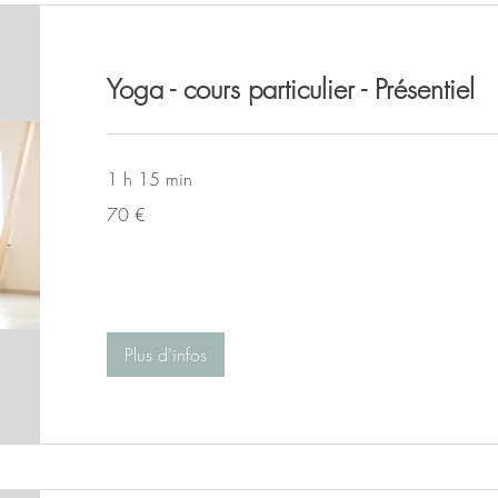
Yoga - cours particulier - Présentiel
1 h 15 min
70
70 €
euros
Plus d'infos