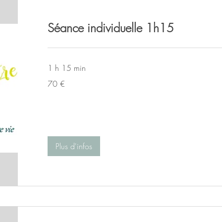
Séance individuelle 1h15
1 h 15 min
70
70 €
euros
Plus d'infos