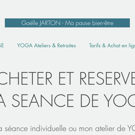
Gaëlle JARTON - Ma pause bien-être
SE
YOGA Ateliers & Retraites
Tarifs & Achat en li
CHETER ET RESERV
A SEANCE DE YO
 séance individuelle ou mon atelier de 