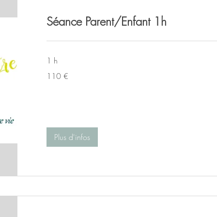
Séance Parent/Enfant 1h
1 h
110
110 €
euros
Plus d'infos