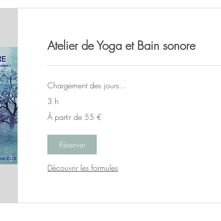
Atelier de Yoga et Bain sonore
Chargement des jours...
3 h
À
À partir de 55 €
partir
de
55
euros
Réserver
Découvrir les formules