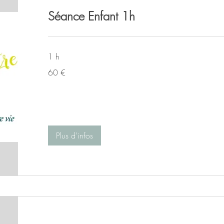
Séance Enfant 1h
1 h
60
60 €
euros
Plus d'infos