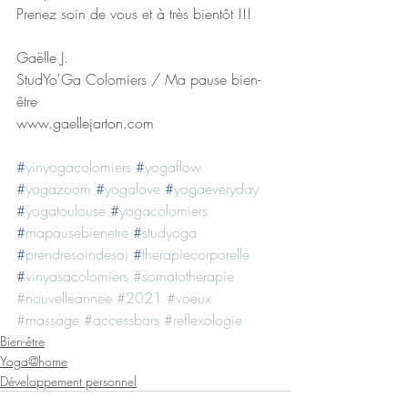
Prenez soin de vous et à très bientôt !!!
Gaëlle J.
StudYo'Ga Colomiers / Ma pause bien-
être  
www.gaellejarton.com
#
yinyogacolomiers
#
yogaflow
#
yogazoom
#
yogalove
#
yogaeveryday
#
yogatoulouse
#
yogacolomiers
#
mapausebienetre
#
studyoga
#
prendresoindesoi
#
therapiecorporelle
#
vinyasacolomiers
#somatotherapie
#nouvelleannee
#2021
#voeux
#massage
#accessbars
#reflexologie
Bien-être
Yoga@home
Développement personnel