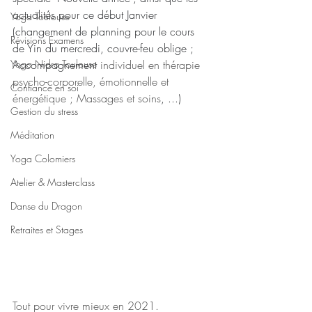
actualités pour ce début Janvier 
Yoga Toulouse
(changement de planning pour le cours 
Révisions Examens
de Yin du mercredi, couvre-feu oblige ; 
Yoga Nidra Toulouse
Accompagnement 
individuel en thérapie 
psycho-corporelle, émotionnelle et 
Confiance en soi
énergétique ; Massages et soins
, ...)
Gestion du stress
Méditation
Yoga Colomiers
Atelier & Masterclass
Danse du Dragon
Retraites et Stages
Tout pour vivre mieux en 2021.