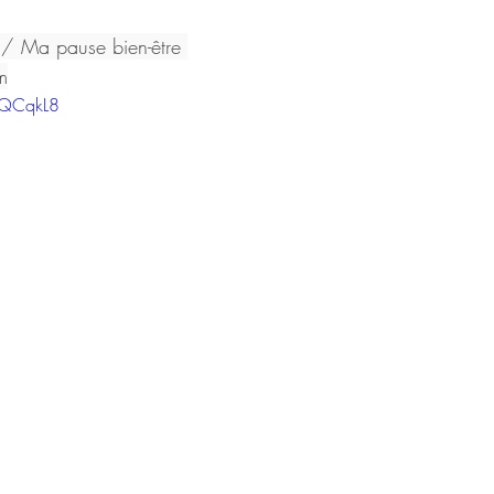
/ Ma pause bien-être 
m
OQCqkL8