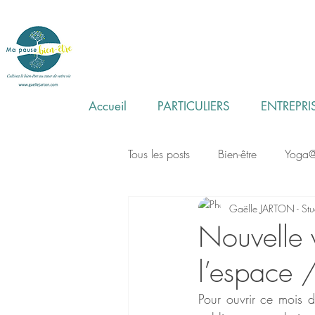
Accueil
PARTICULIERS
ENTREPRI
Tous les posts
Bien-être
Yoga
Gaëlle JARTON - S
Révisions Examens
Yoga Nid
Nouvelle 
l’espace 
Yoga Colomiers
Atelier & Ma
Pour ouvrir ce mois d