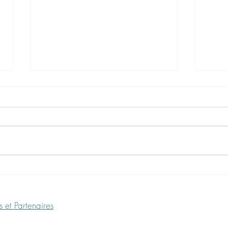
Ateliers Yin & Yang autour des
News
saisons
202
 et Partenaires