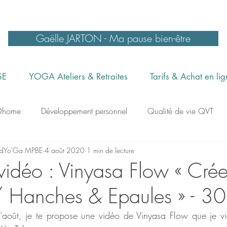
Gaëlle JARTON - Ma pause bien-être
SE
YOGA Ateliers & Retraites
Tarifs & Achat en li
@home
Développement personnel
Qualité de vie QVT
tudYo'Ga MPBE
4 août 2020
1 min de lecture
ra Toulouse
Confiance en soi
Gestion du stress
Méd
vidéo : Vinyasa Flow « Crée
/ Hanches & Epaules » - 3
sterclass
Danse du Dragon
Retraites et Stages
’août, je te propose une vidéo de Vinyasa Flow que je vie