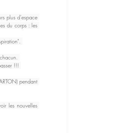
urs plus d'espace 
s du corps : les 
piration". 
 chacun. 
asser !!! 
JARTON) pendant 
ir les nouvelles 