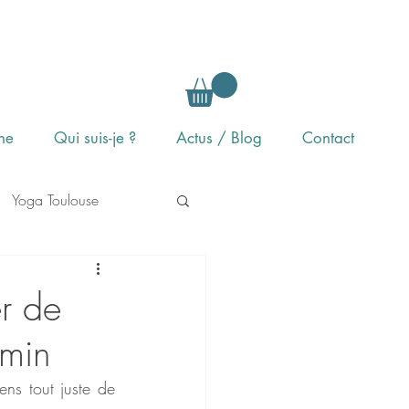
gne
Qui suis-je ?
Actus / Blog
Contact
Yoga Toulouse
itation
r de
0min
ns tout juste de 