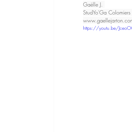
Gaëlle J. 
StudYo'Ga Colomiers 
www.gaellejarton.co
https://youtu.be/Jceo