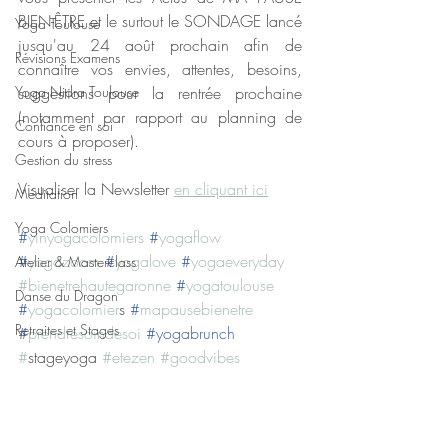
BIEN-ÊTRE et le surtout le SONDAGE lancé 
Yoga Toulouse
jusqu'au 24 août prochain afin de 
Révisions Examens
connaître vos envies, attentes, besoins, 
Yoga Nidra Toulouse
suggestions pour la rentrée prochaine 
(notamment par rapport au planning de 
Confiance en soi
cours à proposer).
Gestion du stress
Visualiser la Newsletter 
en cliquant ici
Méditation
Yoga Colomiers
#
yinyogacolomiers
#
yogaflow
#
yogazoom
#
yogalove
#
yogaeveryday
Atelier & Masterclass
#bienetrehautegaronne
#
yogatoulouse
Danse du Dragon
#
yogacolomier
s 
#
mapausebienetre
Retraites et Stages
#
prendresoindesoi
#
yogabrunch
#
stageyoga 
#etezen
#goodvibes