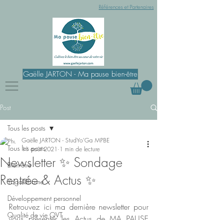
Références et Partenaires
Gaëlle JARTON - Ma pause bien-être
Post
Tous les posts
Gaëlle JARTON - StudYo'Ga MPBE
Tous les posts
11 août 2021
1 min de lecture
Newsletter ✨ Sondage
Bien-être
Rentrée & Actus ✨
Yoga@home
Développement personnel
Retrouvez ici ma dernière newsletter pour 
Qualité de vie QVT
vous présenter les Actus de MA PAUSE 