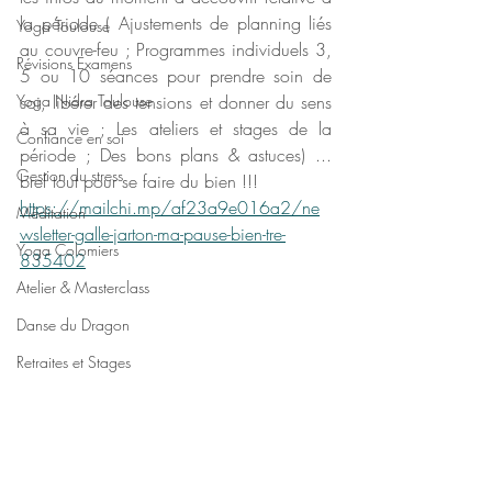
la période ( Ajustements de planning liés 
Yoga Toulouse
au couvre-feu ; Programmes individuels 3, 
Révisions Examens
5 ou 10 séances pour prendre soin de 
Yoga Nidra Toulouse
soi, libérer des tensions et donner du sens 
à sa vie ; Les ateliers et stages de la 
Confiance en soi
période ; Des bons plans & astuces) ... 
Gestion du stress
bref tout pour se faire du bien !!!
https://mailchi.mp/af23a9e016a2/ne
Méditation
wsletter-galle-jarton-ma-pause-bien-tre-
Yoga Colomiers
835402
Atelier & Masterclass
Danse du Dragon
Retraites et Stages