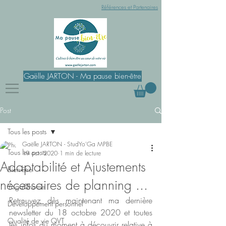
Références et Partenaires
Gaëlle JARTON - Ma pause bien-être
Post
Tous les posts
Gaëlle JARTON - StudYo'Ga MPBE
Tous les posts
19 oct. 2020
1 min de lecture
Adaptabilité et Ajustements
Bien-être
nécessaires de planning ...
Yoga@home
Retrouvez dès maintenant ma dernière 
Développement personnel
newsletter du 18 octobre 2020 et toutes 
Qualité de vie QVT
les infos du moment à découvrir relative à 