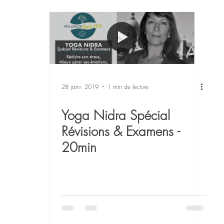
ra Toulouse
Confiance en soi
Gestion du stress
Méd
sterclass
Danse du Dragon
Retraites et Stages
28 janv. 2019
1 min de lecture
Yoga Nidra Spécial
Révisions & Examens -
20min