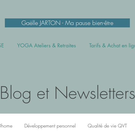
Gaëlle JARTON - Ma pause bien-être
SE
YOGA Ateliers & Retraites
Tarifs & Achat en li
Blog et Newsletter
@home
Développement personnel
Qualité de vie QVT