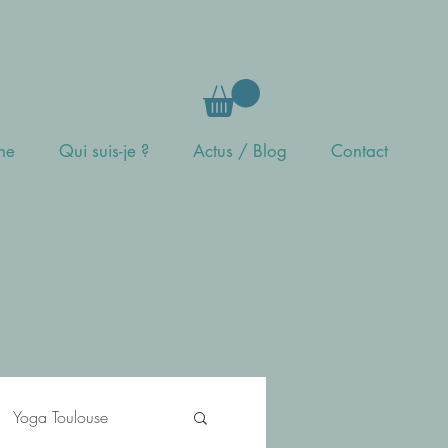
gne
Qui suis-je ?
Actus / Blog
Contact
s
Yoga Toulouse