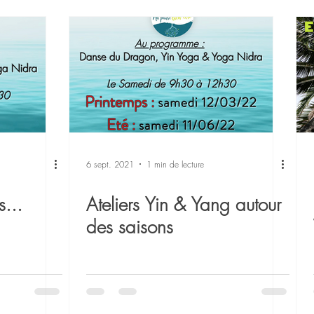
ra Toulouse
Confiance en soi
Gestion du stress
Méd
sterclass
Danse du Dragon
Retraites et Stages
6 sept. 2021
1 min de lecture
s...
Ateliers Yin & Yang autour
des saisons