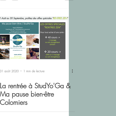
31 août 2020
1 min de lecture
La rentrée à StudYo'Ga &
Ma pause bien-être
Colomiers