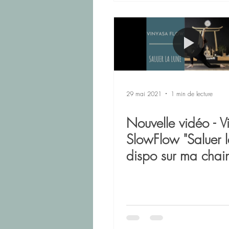
29 mai 2021
1 min de lecture
Nouvelle vidéo - V
SlowFlow "Saluer l
dispo sur ma chai
YouTube