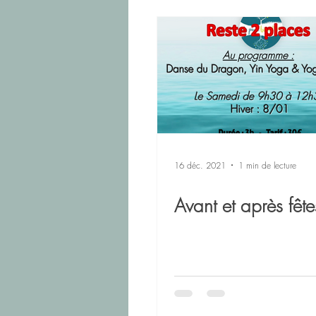
Révisions Examens
Yoga Nid
Yoga Colomiers
Atelier & Ma
16 déc. 2021
1 min de lecture
Avant et après fête