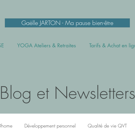
Gaëlle JARTON - Ma pause bien-être
SE
YOGA Ateliers & Retraites
Tarifs & Achat en li
Blog et Newsletter
@home
Développement personnel
Qualité de vie QVT