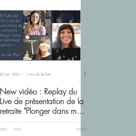
20 avr. 2021
1 min de lecture
New vidéo : Replay du
Live de présentation de la
retraite "Plonger dans mon
Harmonie Sacrée".