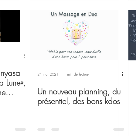
inyasa
24 mai 2021
1 min de lecture
a Lune»,
Un nouveau planning, du
ne
présentiel, des bons kdos