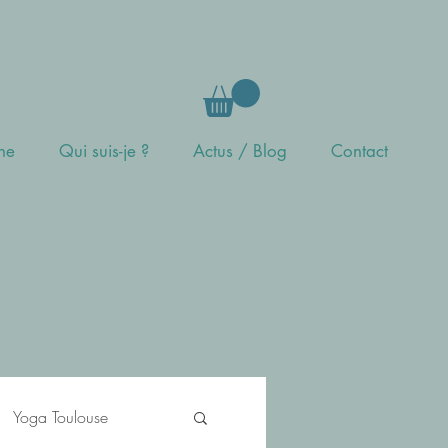
gne
Qui suis-je ?
Actus / Blog
Contact
s
Yoga Toulouse