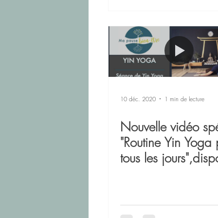
10 déc. 2020
1 min de lecture
Nouvelle vidéo sp
"Routine Yin Yoga 
tous les jours",dis
chaine YouTube.