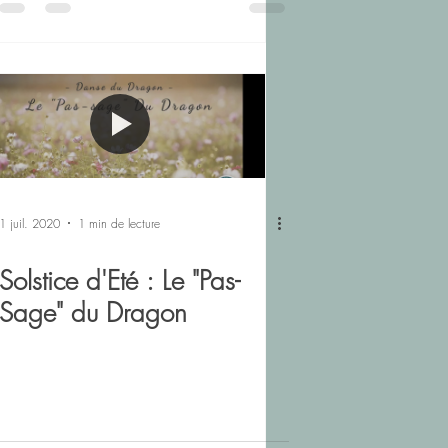
1 juil. 2020
1 min de lecture
Solstice d'Eté : Le "Pas-
Sage" du Dragon