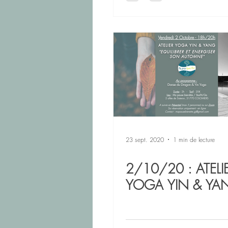
23 sept. 2020
1 min de lecture
2/10/20 : ATELI
YOGA YIN & YA